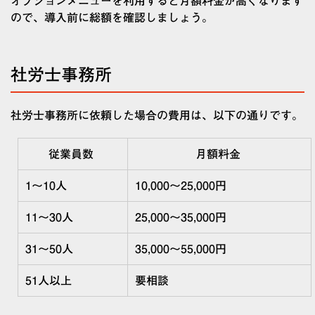
オプションメニューを利用すると月額料金が高くなります
ので、導入前に総額を確認しましょう。
社労士事務所
社労士事務所に依頼した場合の費用は、以下の通りです。
従業員数
月額料金
1
～
10
人
10,000
〜
25,000
円
11
～
30
人
25,000
〜
35,000
円
31
～
50
人
35,000
〜
55,000
円
51
人以上
要相談