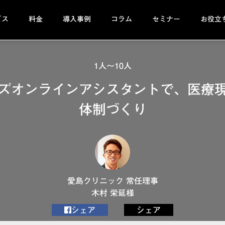
ビス
料金
導入事例
コラム
セミナー
お役立
1人～10人
ビズオンラインアシスタントで、医療
体制づくり
愛島クリニック 常任理事
木村 栄延様
シェア
シェア