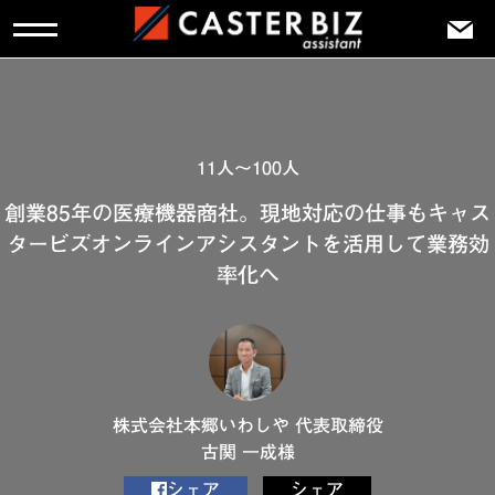
11人～100人
創業85年の医療機器商社。現地対応の仕事もキャス
タービズオンラインアシスタントを活用して業務効
率化へ
株式会社本郷いわしや 代表取締役
古関 一成様
シェア
シェア