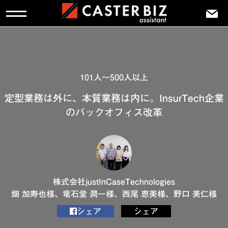
101人～500人以上
定型業務は外に、本質業務は内に。InsurTech企業
のバックオフィス改革
株式会社justInCaseTechnologies
畑 加寿也様、竜石堂 潤一様、西尾 恵美様、野口 美仁様
シェア
シェア