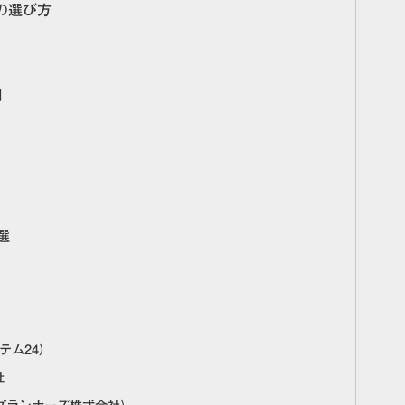
の選び方
制
選
テム24）
社